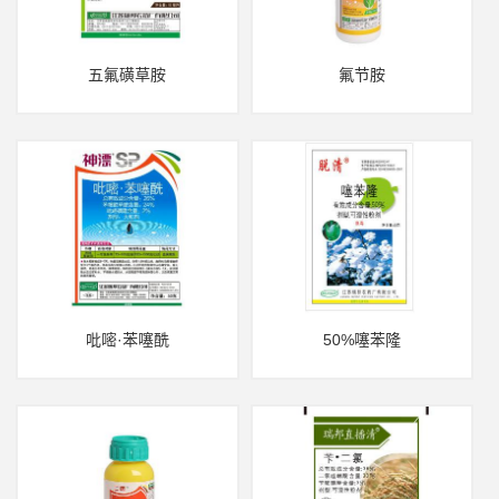
五氟磺草胺
氟节胺
吡嘧·苯噻酰
50%噻苯隆