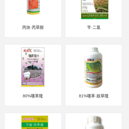
丙炔·丙草胺
苄·二氯
80%噻苯隆
81%噻苯·敌草隆