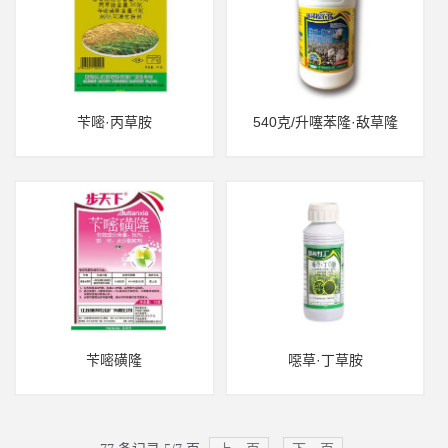
苄嘧·丙草胺
540克/升噻苯隆·敌草隆
苄嘧磺隆
噁草·丁草胺