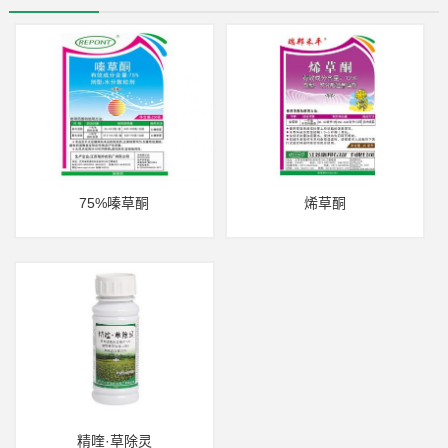
75%嗪草酮
烯草酮
精喹·草除灵