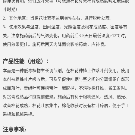
停滞发育期，进行脱叶处理（可根据棉花有效棉铃成熟度确定最佳脱
叶时期）
2、其他地区：当棉花吐絮率达到40%左右，进行脱叶处理。
3、使用效果与温度、田间湿度、光照强度及棉花成熟度、密度等有
关，注意施药前后的气温变化，用药前后3-5天日最低温度≥12℃时，
使用效果更佳。施药后两天内降雨会影响药效，应补喷。
产品性能（用途）：
本品是一种低毒植物生长调节剂，在棉花种植上作落叶剂使用。使用
本剂被棉株叶片吸收后，可及早促使叶柄与茎之间的分离组织自然形
成而落叶，青绿叶可连柄带叶一起脱掉，不污秽棉纤维，省工省时。
对贪青晚熟品种能提前催熟。施药后有利于棉桃通风、透风、透光、
改善棉花成熟，棉花吐絮集中，棉花收获时没有枯叶碎屑，便于手工
采棉和机械采棉。
注意事项: