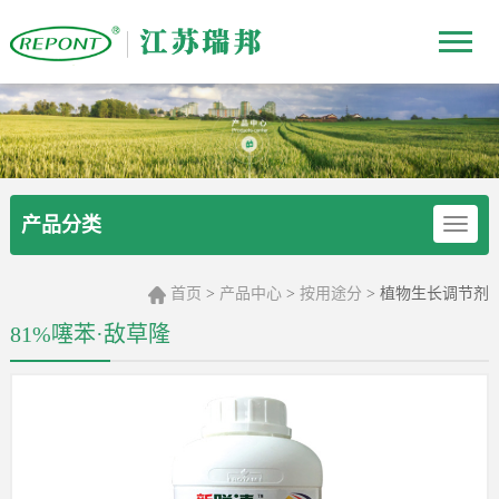
产品分类
首页
产品中心
按用途分
植物生长调节剂
>
>
>
81%噻苯·敌草隆