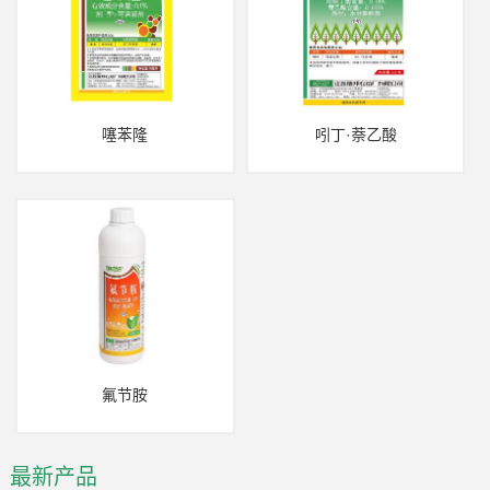
噻苯隆
吲丁·萘乙酸
氟节胺
最新产品