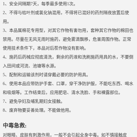
1、安全间隔期7天，每季最多使用1次。
2、不得与枯叶剂或氯化钠混用，不得将已混好的药剂隔夜放置后使
用。
3、本品属棉花专用型，对其它作物有害勿用，套种其它作物的棉田也
禁用。尽量在无风无雨时施药，避免雾滴飘移，危害周围作物。正常
使用技术条件下，本品对后茬作物没有影响。
4、施药后药械应彻底清洗，剩余的药液和洗刷施药用具的水，不要倒
入田间或河流、池塘等水源。
5、配制和运输该剂时请穿戴必要的防护用具。
6、使用本品应带防护手套、口罩，穿干净防护服，不能吃东西、喝水
和吸烟等。工作结束后，应用肥皂、清水洗脸、手和裸露部位。
7、避免孕妇及哺乳期妇女接触。
8、废弃物要妥善处理。不能做他用。
中毒急救:
对眼睛、皮肤有刺激作用，一般不会引起全身中毒。如不慎接触皮