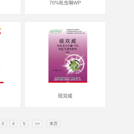
70%吡虫啉WP
70%吡虫啉WP
类别：制剂
制剂种类：70%WP
硫双威
3
4
5
>>
末页
硫双威