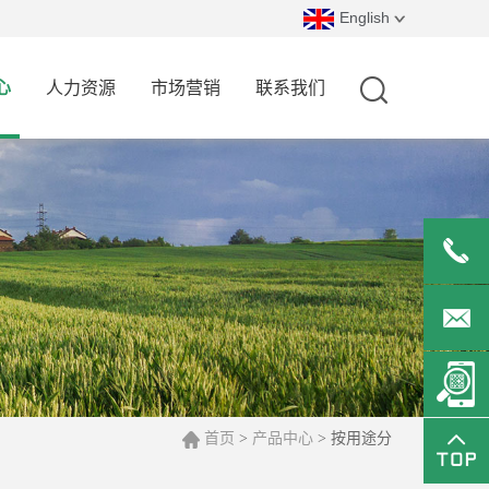
English
心
人力资源
市场营销
联系我们
0519-
82327666
office@
首页
产品中心
>
> 按用途分