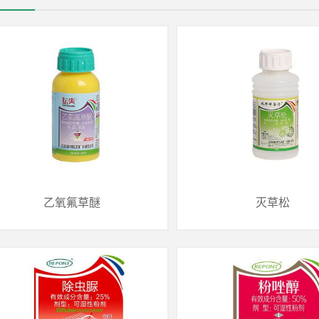
乙氧氟草醚
灭草松
乙氧氟草醚
灭草松