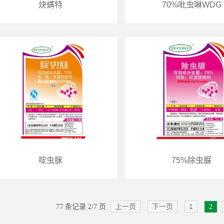
炔螨特
70%吡虫啉WDG
炔螨特
70%吡虫啉WDG
类别：制剂
类别：制剂
制剂种类：57%EC
制剂种类：70%WDG
啶虫脒
75%除虫脲
上一页
下一页
1
77 条记录 2/7 页
2
啶虫脒
75%除虫脲