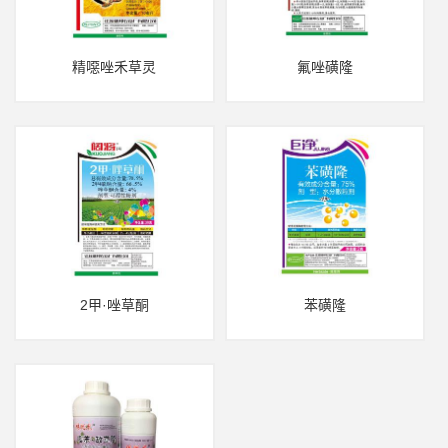
精噁唑禾草灵
氟唑磺隆
2甲·唑草酮
苯磺隆