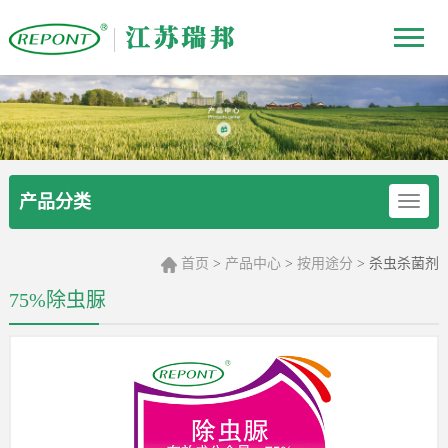
产品分类
首页
产品中心
按用途分
杀虫杀菌剂
>
>
>
75%除虫脲