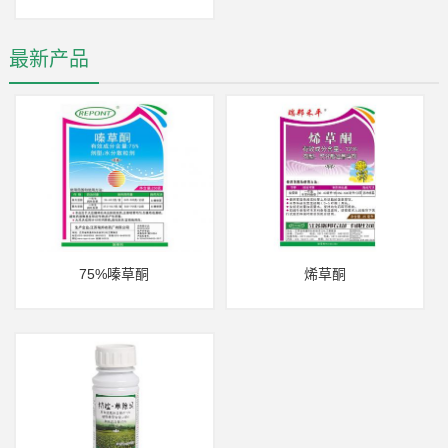
最新产品
75%嗪草酮
烯草酮