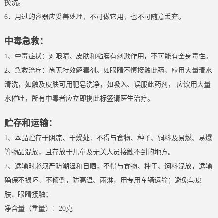
换洗。
6、用过的容器应妥善处理，不可做它用，也不可随意丢弃。
中毒急救：
1、中毒症状：对眼睛、皮肤和粘膜有刺激作用，不可能有全身毒性。
2、急救治疗：尚无特效解毒剂。如眼睛不慎接触此药，应用大量清水
清洗，如触及皮肤可用肥皂洗净，如吸入、误服此药剂， 应饮用大量
水催吐，所有中毒者应立即携此标签请医生治疗。
贮存和运输：
1、本品贮存于阴凉、干燥处，不得与食物、种子、饲料及易燃、易爆
等物品混放，且存放于儿童及无关人员接触不到的地方。
2、运输时必须严防潮湿和日晒，不得与食物、种子、饲料混放，运输
确保不损坏、不倾倒，防高温、雨淋，用专用车辆运输；避免与皮
肤、眼睛接触；
净含量（重量）：20克