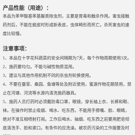
产品性能（用途）：
本品为苯甲酸基苯基脲类除虫剂，主要是胃毒和触杀作用。害虫接触
药剂后，不能在蜕皮时形成新表皮，虫体畸形而死亡。杀死害虫的速
度比较慢。
注意事项：
1、本品在十字花科蔬菜的安全间隔期为7天，每个作物周期使用3次。
2、施药要均匀。不能与碱性物质混用。
3、建议与其他作用机制不同的杀虫剂轮换使用。
4、不要在蚕室、桑园、鱼塘等处及附近使用，蜜源作物花期禁用，禁
止在河塘、河流等水源内清洗施药器具。
5、施药人员打药时必须戴防毒口罩，眼镜，穿长袖上衣、长裤和鞋、
袜。在操作时禁止吸烟、喝水、吃东西，不能用手擦嘴、脸、眼睛，
绝对不准互相喷射打闹。工作后喝水、抽烟、吃东西之前要用肥皂彻
底清洗手、脸和漱口。有条件的应洗澡。被农药污染的工作服要及时