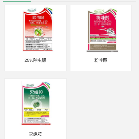
25%除虫脲
粉唑醇
灭蝇胺