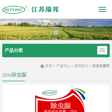
产品分类
首页
产品中心
按用途分
杀虫杀菌剂
>
>
>
25%除虫脲