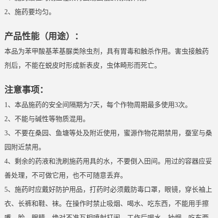
2、施药要均匀。
产品性能（用途）：
本品为苯甲酸基苯基脲类除虫剂，具有胃毒和触杀作用。害虫接触药
剂后，不能在蜕皮时形成新表皮，虫体畸形而死亡。
注意事项：
1、本品施药的安全间隔期为7天，每个作物周期最多使用3次。
2、不能与碱性等物质混用。
3、不要在桑园、鱼塘等处及附近使用，蜜源作物花期禁用，蚕室与桑
园附近禁用。
4、剩余的药液和洗刷施药用具的水，不要倒入田间。用过的容器应妥
善处理，不可做它用，也不可随意丢弃。
5、施药时应戴好防护用品，打药时必须戴防毒口罩，眼镜，穿长袖上
衣、长裤和鞋、袜。在操作时禁止吸烟、喝水、吃东西，不能用手擦
嘴、脸、眼睛，绝对不准互相喷射打闹。工作后喝水、抽烟、吃东西