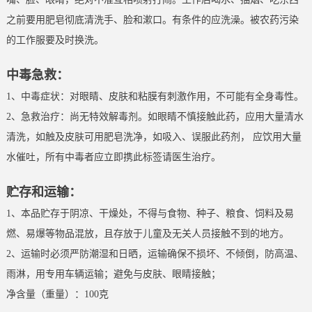
之前要用肥皂彻底清洗手、脸和漱口。有条件的应洗澡。被农药污染
的工作服要及时换洗。
中毒急救：
1、中毒症状：对眼睛、皮肤和粘膜有刺激作用，不可能有全身毒性。
2、急救治疗：尚无特效解毒剂。如眼睛不慎接触此药，应用大量清水
清洗，如触及皮肤可用肥皂洗净，如吸入、误服此药剂， 应饮用大量
水催吐，所有中毒者应立即携此标签请医生治疗。
贮存和运输：
1、本品贮存于阴凉、干燥处，不得与食物、种子、粮食、饲料及易
燃、易爆等物品混放，且存放于儿童及无关人员接触不到的地方。
2、运输时必须严防潮湿和日晒，运输确保不损坏、不倾倒，防高温、
雨淋，用专用车辆运输；避免与皮肤、眼睛接触；
净含量（重量）：100克