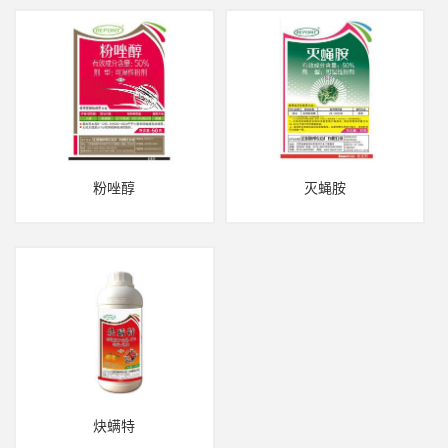
粉唑醇
灭蝇胺
炔螨特