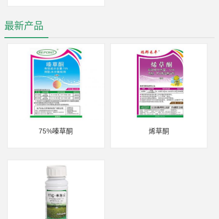
最新产品
75%嗪草酮
烯草酮