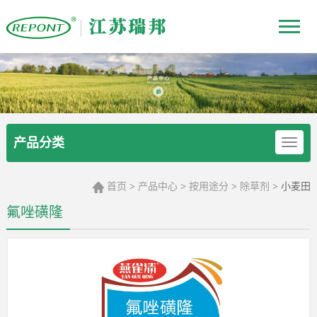
产品分类
首页
产品中心
按用途分
除草剂
小麦田
>
>
>
>
氟唑磺隆