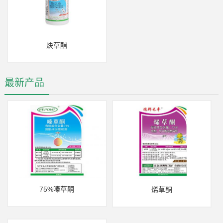
炔草酯
最新产品
75%嗪草酮
烯草酮