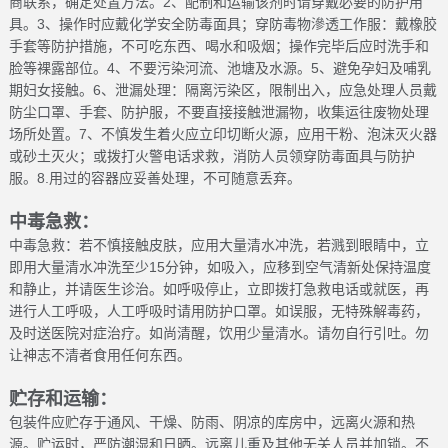
商联系，确定处置方法。2、配制和运输该剂时请穿戴必要的防护用
具。3、操作时应戴化学安全防毒面具；穿防毒物滲透工作服：戴橡胶
手套等防护措施，不可吃东西、喝水和吸烟；操作完毕后应时洗手和
脸等裸露部位。4、不要污染河流、池塘及水源。5、避免孕妇及哺乳
期妇女接触。6、泄漏处理：隔离污染区，限制出入，应急处理人员戴
防尘口罩、手套、防护服，不要直接接触泄漏物，收集运往废物处理
场所处置。7、不慎发生着火应立印切断火源，应用干粉、泡沫灭火器
或砂土灭火；或拨打火警电话求救，消防人员领穿防毒面具与防护
服。8.用过的容器应妥善处理，不可随意丢弃。
中毒急救：
中毒急救：若不慎接触皮肤，应用大量清水冲洗，若溅到眼睛中，立
即用大量清水冲洗至少15分钟，如吸入，应移到空气清新处保持温度
和静止，并请医生诊治。如呼吸停止，立即拨打急救电话或就医，再
进行人工呼吸，人工呼吸时请用防护口罩。如误服，无特殊解毒药，
及时送医院对症治疗。如尚清醒，饮用少量清水。请勿自行引吐。勿
让神志不清者食用任何东西。
贮存和运输：
包装件应贮存于通风、干燥、防雨、阴凉的库房中，远离火源和热
源。贮运时，严防潮湿和日晒。远离儿重及其他无关人员并加锁。不