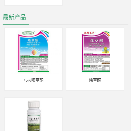
最新产品
75%嗪草酮
烯草酮