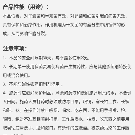
产品性能（用途）：
本品低毒，对子囊菌和半知菌有效，对卵菌和细菌引起的病害无效，
具有保护和治疗作用。作用机理为干扰菌的有丝分裂中纺锤体的形
成，从而影响细胞分裂。
注意事项：
1、本品的安全间隔期30天，每季最多使用2次。
2、长期单一使用多菌灵易使病菌产生抗药性，应与其他杀菌剂轮换使
用或混合使用。
3、不能与碱性农药铜制剂混用 。
4、施药时应戴好防护用品，剩余的药液和洗刷施药用具的水，不要倒
入田间。施药人员打药时必须戴防毒口罩，眼镜，穿长袖上衣、长裤
和鞋、袜。在操作时禁止吸烟、喝水、吃东西，不能用手擦嘴、脸、
眼睛，绝对不准互相喷射打闹。工作后喝水、抽烟、吃东西之前要用
肥皂彻底清洗手、脸和漱口。有条件的应洗澡。被农药污染的工作服