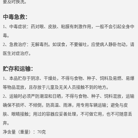
要及时换洗。
中毒急救：
1、中毒症状：药对眼、皮肤、粘膜有刺激作用，一般不会引起全身中
毒。
2、急救治疗：无解毒剂。如误食，不要催吐，应使病人静卧勿动，请
医生对症治疗。
贮存和运输：
1、本品贮存于阴凉、干燥处，不得与食物、种子、饲料及易燃、易爆
等物品混放，且存放于儿童及无关人员接触不到的地方。
2、运输时必须严防潮湿和日晒，不得与食物、种子、饲料混放，运输
确保不损坏、不倾倒，防高温、雨淋，用专用车辆运输；避免与皮
肤、眼睛接触；用过的容器应妥善处理，不可做它用，也不可随意丢
弃。
净含量（重量）：70克