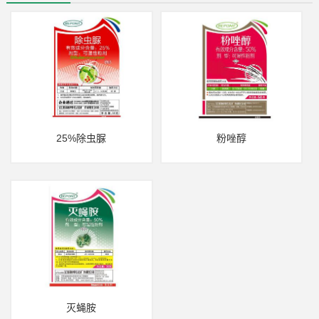
25%除虫脲
粉唑醇
灭蝇胺