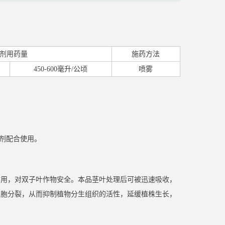
剂用药量
施药方法
450-600毫升/公顷
喷雾
草剂配合使用。
作用，对双子叶作物安全。本品茎叶处理后可被迅速吸收，
细胞分裂，从而抑制植物分生组织的活性，延缓植株生长，