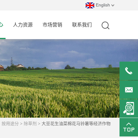
English
心
人力资源
市场营销
联系我们
0519-
82327666
office@
按用途分
除草剂
大豆花生油菜棉花马铃薯等经济作物
>
>
>