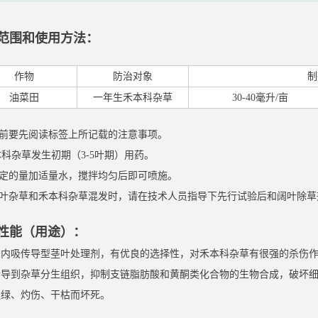
范围和使用方法：
作物
防治对象
制
油菜田
一年生禾本科杂草
30-40毫升/亩
用前要先阅读标签上所记载的注意事项。
禾本科杂草发生初期（3-5叶期）用药。
规定的量加适量水，搅拌均匀后即可喷施。
如阔叶杂草和禾本科杂草混发时，请在技术人员指导下先行试验后和阔叶除
性能（用途）：
属内吸传导型茎叶处理剂，有优良的选择性，对禾本科杂草有很强的杀伤
传导到杂草分生组织，抑制支链脂肪酸和黄酮类化合物的生物合成，破坏
褪绿、灼伤、干枯而坏死。