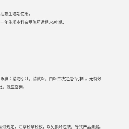
菜抽薹生殖期使用。
一年生禾本科杂草施药适期3-5叶期。
。 误食∶请勿引吐。请就医，由医生决定是否引吐。无特效
处，就医咨询。
超过规定，注意轻拿轻放，以免损坏包装，导致产品泄漏。