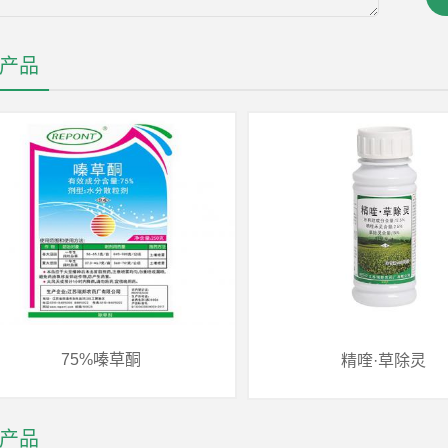
产品
75%嗪草酮
精喹·草除灵
产品