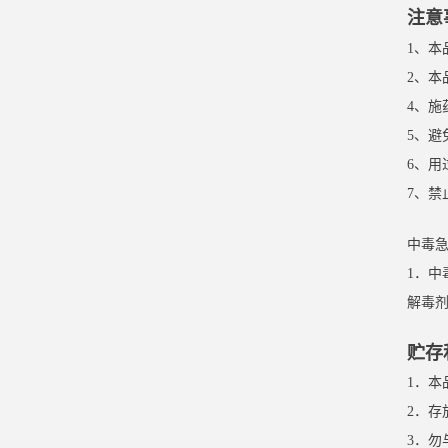
注意
1、
2、本
4、
5、避
6、
7、禁
中毒
1．中
解毒剂
贮存
1．
2．
3．