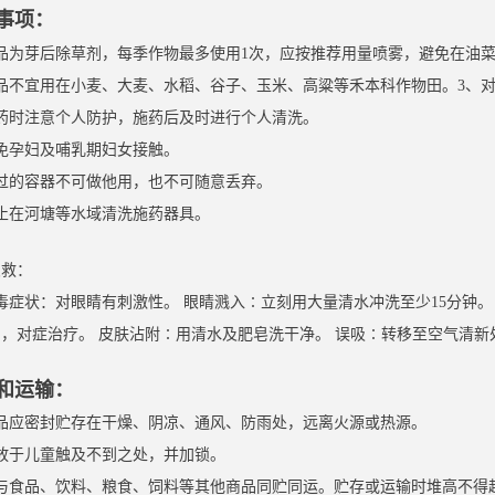
事项：
本品为芽后除草剂，每季作物最多使用1次，应按推荐用量喷雾，避免在油
品不宜用在小麦、大麦、水稻、谷子、玉米、高粱等禾本科作物田。3、对
施药时注意个人防护，施药后及时进行个人清洗。
免孕妇及哺乳期妇女接触。
用过的容器不可做他用，也不可随意丢弃。
止在河塘等水域清洗施药器具。
急救：
毒症状：对眼睛有刺激性。 眼睛溅入∶立刻用大量清水冲洗至少15分钟
，对症治疗。 皮肤沾附∶用清水及肥皂洗干净。 误吸∶转移至空气清新
和运输：
本品应密封贮存在干燥、阴凉、通风、防雨处，远离火源或热源。
存放于儿童触及不到之处，并加锁。
勿与食品、饮料、粮食、饲料等其他商品同贮同运。贮存或运输时堆高不得