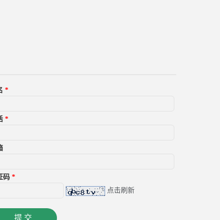
名
*
话
*
箱
证码
*
点击刷新