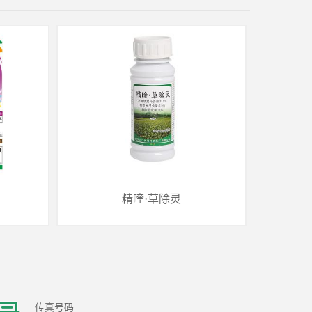
精喹·草除灵
传真号码