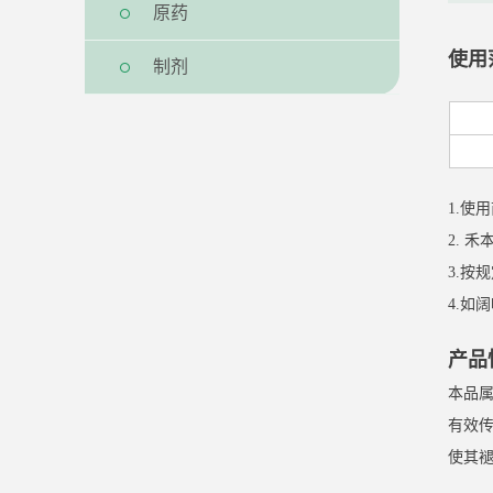
原药
使用
制剂
1.使
2. 
3.按
4.
产品
本品
有效
使其