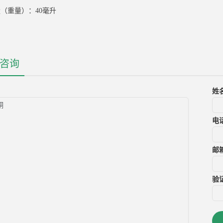
（重量）：40毫升
咨询
姓
电
邮
验